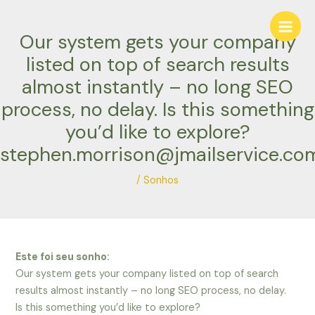
Ir
Navegação
Main
para
de
Our system gets your company
Men
o
Post
conteúdo
listed on top of search results
almost instantly – no long SEO
process, no delay. Is this something
you’d like to explore?
stephen.morrison@jmailservice.co
/
Sonhos
Este foi seu sonho:
Our system gets your company listed on top of search
results almost instantly – no long SEO process, no delay.
Is this something you’d like to explore?