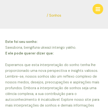
Ir
Navegação
Main
para
de
Men
o
Post
/
Sonhos
conteúdo
Este foi seu sonho:
Sawubona, bengifuna ukwazi intengo yakho.
E ele pode querer dizer que:
Esperamos que esta interpretação do sonho tenha lhe
proporcionado uma nova perspectiva e insights valiosos.
Lembre-se, nossos sonhos são um reflexo complexo de
nossos medos, desejos, preocupações e aspirações mais
profundos. Embora a interpretação de sonhos seja uma
ciência complexa, a sua contribuição para o
autoconhecimento é incalculável. Explore nosso site para
mais interpretações de sonhos e demais informações