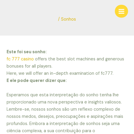
Ir
Navegação
Main
para
de
Men
o
Post
/
Sonhos
conteúdo
Este foi seu sonho:
fc 777 casino
offers the best slot machines and generous
bonuses for all players.
Here, we will offer an in-depth examination of fc777.
E ele pode querer dizer que:
Esperamos que esta interpretação do sonho tenha lhe
proporcionado uma nova perspectiva e insights valiosos.
Lembre-se, nossos sonhos são um reflexo complexo de
nossos medos, desejos, preocupações e aspirações mais
profundos. Embora a interpretação de sonhos seja uma
ciência complexa, a sua contribuição para o