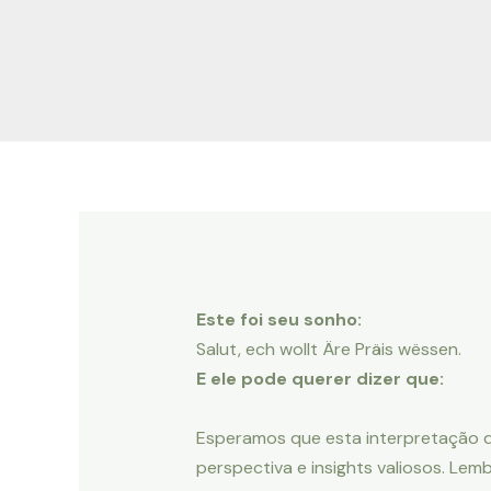
Ir
Navegação
para
de
o
Post
conteúdo
Este foi seu sonho:
Salut, ech wollt Äre Präis wëssen.
E ele pode querer dizer que:
Esperamos que esta interpretação 
perspectiva e insights valiosos. Le