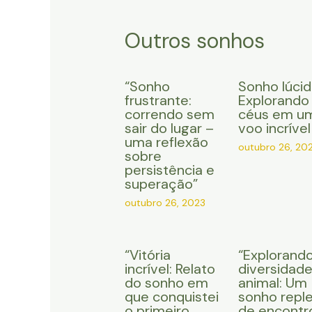
Outros sonhos
“Sonho
Sonho lúcid
frustrante:
Explorando
correndo sem
céus em u
sair do lugar –
voo incrível
uma reflexão
outubro 26, 20
sobre
persistência e
superação”
outubro 26, 2023
“Vitória
“Explorando
incrível: Relato
diversidad
do sonho em
animal: Um
que conquistei
sonho repl
o primeiro
de encontr