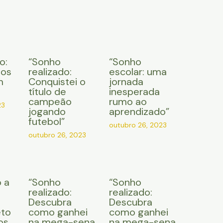
o:
“Sonho
“Sonho
 os
realizado:
escolar: uma
m
Conquistei o
jornada
título de
inesperada
campeão
rumo ao
23
jogando
aprendizado”
futebol”
outubro 26, 2023
outubro 26, 2023
 a
“Sonho
“Sonho
e
realizado:
realizado:
Descubra
Descubra
eto
como ganhei
como ganhei
os
na mega-sena
na mega-sena