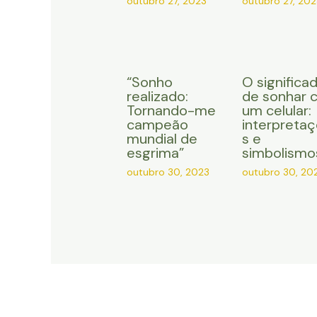
outubro 27, 2023
outubro 27, 202
“Sonho
O significa
realizado:
de sonhar 
Tornando-me
um celular:
campeão
interpreta
mundial de
s e
esgrima”
simbolismo
outubro 30, 2023
outubro 30, 20