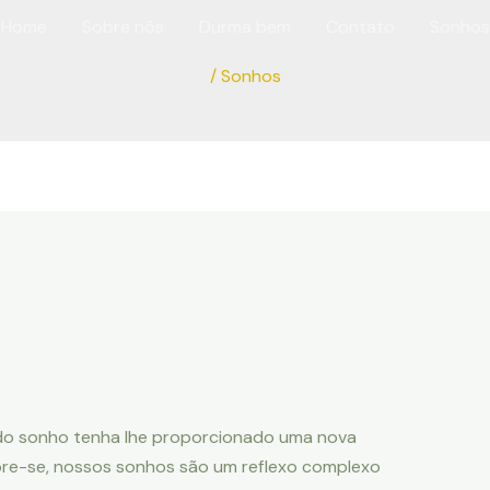
Home
Sobre nós
Durma bem
Contato
Sonhos
/
Sonhos
do sonho tenha lhe proporcionado uma nova
mbre-se, nossos sonhos são um reflexo complexo