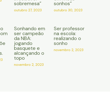
3
sobremesa”
sonhos”
outubro 27, 2023
outubro 30, 2023
do
Sonhando em
Ser professor
com
ser campeão
na escola:
da NBA:
realizando o
çõe
jogando
sonho
basquete e
novembro 2, 2023
s.
alcançando o
topo
23
novembro 2, 2023