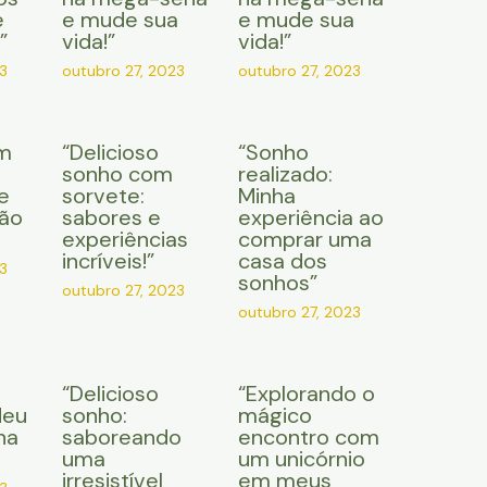
e
e mude sua
e mude sua
”
vida!”
vida!”
3
outubro 27, 2023
outubro 27, 2023
m
“Delicioso
“Sonho
sonho com
realizado:
e
sorvete:
Minha
ção
sabores e
experiência ao
experiências
comprar uma
incríveis!”
casa dos
3
sonhos”
outubro 27, 2023
outubro 27, 2023
“Delicioso
“Explorando o
Meu
sonho:
mágico
na
saboreando
encontro com
uma
um unicórnio
irresistível
em meus