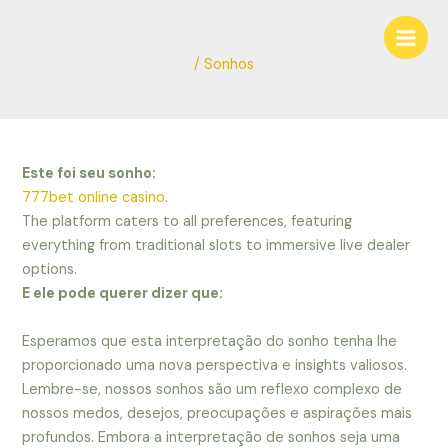
Ir
Navegação
Main
para
de
Men
o
Post
/
Sonhos
conteúdo
Este foi seu sonho:
777bet online casino
.
The platform caters to all preferences, featuring
everything from traditional slots to immersive live dealer
options.
E ele pode querer dizer que:
Esperamos que esta interpretação do sonho tenha lhe
proporcionado uma nova perspectiva e insights valiosos.
Lembre-se, nossos sonhos são um reflexo complexo de
nossos medos, desejos, preocupações e aspirações mais
profundos. Embora a interpretação de sonhos seja uma