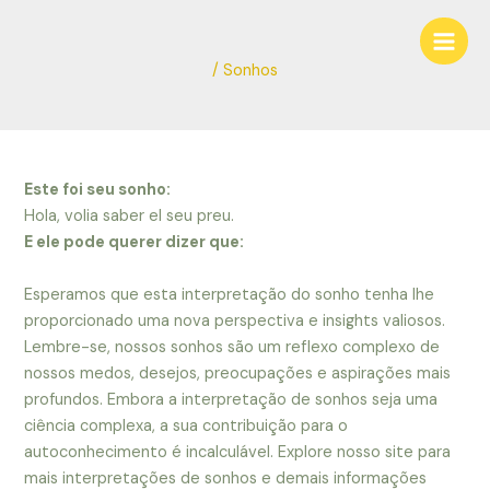
Ir
Navegação
Main
para
de
Men
o
Post
/
Sonhos
conteúdo
Este foi seu sonho:
Hola, volia saber el seu preu.
E ele pode querer dizer que:
Esperamos que esta interpretação do sonho tenha lhe
proporcionado uma nova perspectiva e insights valiosos.
Lembre-se, nossos sonhos são um reflexo complexo de
nossos medos, desejos, preocupações e aspirações mais
profundos. Embora a interpretação de sonhos seja uma
ciência complexa, a sua contribuição para o
autoconhecimento é incalculável. Explore nosso site para
mais interpretações de sonhos e demais informações