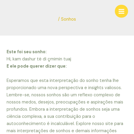
Ir
Navegação
Main
para
de
Men
o
Post
/
Sonhos
conteúdo
Este foi seu sonho:
Hi, kam dashur të di çmimin tuaj
E ele pode querer dizer que:
Esperamos que esta interpretação do sonho tenha lhe
proporcionado uma nova perspectiva e insights valiosos.
Lembre-se, nossos sonhos são um reflexo complexo de
nossos medos, desejos, preocupações e aspirações mais
profundos. Embora a interpretação de sonhos seja uma
ciência complexa, a sua contribuição para o
autoconhecimento é incalculável. Explore nosso site para
mais interpretações de sonhos e demais informações