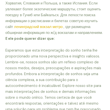
Хорватия, Словакия и Польша, а также Испания. Если
увлекают более экзотические маршруты, стоит оценить
поездку в Гуниб или Байкальск. Для легкости поиска
информации о расписании и билетах советую изучить
сайт
ленинградский вокзал метро
, где размещена
обширная информация по ж/д вокзалам и направлениям.
E ele pode querer dizer que:
Esperamos que esta interpretação do sonho tenha lhe
proporcionado uma nova perspectiva e insights valiosos.
Lembre-se, nossos sonhos são um reflexo complexo de
nossos medos, desejos, preocupações e aspirações mais
profundos. Embora a interpretação de sonhos seja uma
ciência complexa, a sua contribuição para o
autoconhecimento é incalculável. Explore nosso site para
mais interpretações de sonhos e demais informações
sobre o mundo onírico. Temos certeza de que você
encontrará respostas, orientações e talvez até mesmo
uma solução para um problema que tem lhe preocupado.