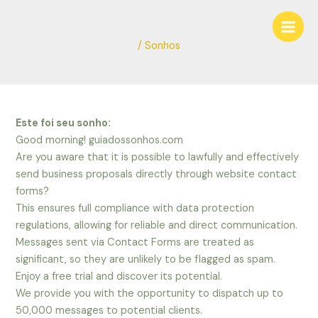
Ir
Navegação
Main
para
de
Men
o
Post
/
Sonhos
conteúdo
Este foi seu sonho:
Good morning! guiadossonhos.com
Are you aware that it is possible to lawfully and effectively
send business proposals directly through website contact
forms?
This ensures full compliance with data protection
regulations, allowing for reliable and direct communication.
Messages sent via Contact Forms are treated as
significant, so they are unlikely to be flagged as spam.
Enjoy a free trial and discover its potential.
We provide you with the opportunity to dispatch up to
50,000 messages to potential clients.