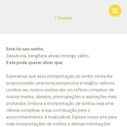
Ir
Navegação
Main
para
de
Men
o
Post
/
Sonhos
conteúdo
Este foi seu sonho:
Sawubona, bengifuna ukwazi intengo yakho.
E ele pode querer dizer que:
Esperamos que esta interpretação do sonho tenha lhe
proporcionado uma nova perspectiva e insights valiosos.
Lembre-se, nossos sonhos são um reflexo complexo de
nossos medos, desejos, preocupações e aspirações mais
profundos. Embora a interpretação de sonhos seja uma
ciência complexa, a sua contribuição para o
autoconhecimento é incalculável. Explore nosso site para
mais interpretações de sonhos e demais informações