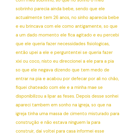
com meu sobrinho, so que no sonho o meu
sobrinho parecia ainda bebe, sendo que ele
actualmente tem 26 anos, no sinho aparecia bebe
e eu brincava com ele como antigamente, so que
a um dado momento ele fica agitado e eu percebi
que ele queria fazer necessidades fisiologicas,
então upei a ele e perguntentei se queria fazer
xixi ou coco, nisto eu direccionei a ele para a pia
so que ele negava dizendo que tem medo de
entrar na pia e acabou por defecar por ali no chão,
fiquei chateado com ele e a minha mae se
disponibilizou a lipar as feses. Depois desse sonhei
apareci tambem em sonho na igreja, so que na
igreja tinha uma massa de cimento misturado para
construção e não estava ninguem la para
construir, dai voltei para casa informei esse