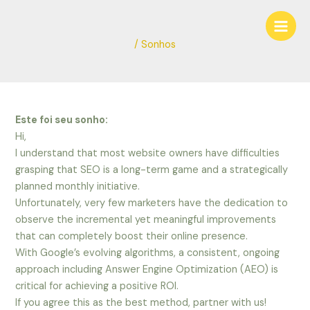
Ir
Navegação
Main
para
de
Men
o
Post
/
Sonhos
conteúdo
Este foi seu sonho:
Hi,
I understand that most website owners have difficulties
grasping that SEO is a long-term game and a strategically
planned monthly initiative.
Unfortunately, very few marketers have the dedication to
observe the incremental yet meaningful improvements
that can completely boost their online presence.
With Google’s evolving algorithms, a consistent, ongoing
approach including Answer Engine Optimization (AEO) is
critical for achieving a positive ROI.
If you agree this as the best method, partner with us!