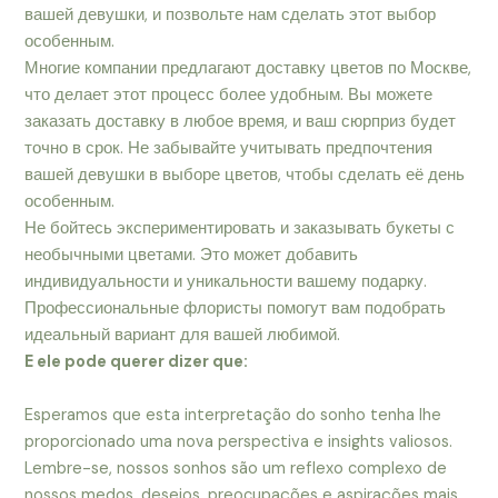
вашей девушки, и позвольте нам сделать этот выбор
особенным.
Многие компании предлагают доставку цветов по Москве,
что делает этот процесс более удобным. Вы можете
заказать доставку в любое время, и ваш сюрприз будет
точно в срок. Не забывайте учитывать предпочтения
вашей девушки в выборе цветов, чтобы сделать её день
особенным.
Не бойтесь экспериментировать и заказывать букеты с
необычными цветами. Это может добавить
индивидуальности и уникальности вашему подарку.
Профессиональные флористы помогут вам подобрать
идеальный вариант для вашей любимой.
E ele pode querer dizer que:
Esperamos que esta interpretação do sonho tenha lhe
proporcionado uma nova perspectiva e insights valiosos.
Lembre-se, nossos sonhos são um reflexo complexo de
nossos medos, desejos, preocupações e aspirações mais