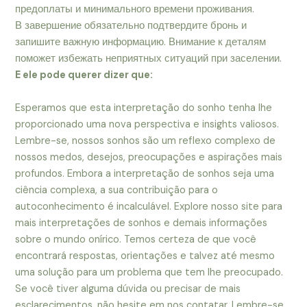
предоплаты и минимального времени проживания.
В завершение обязательно подтвердите бронь и
запишите важную информацию. Внимание к деталям
поможет избежать неприятных ситуаций при заселении.
E ele pode querer dizer que:
Esperamos que esta interpretação do sonho tenha lhe
proporcionado uma nova perspectiva e insights valiosos.
Lembre-se, nossos sonhos são um reflexo complexo de
nossos medos, desejos, preocupações e aspirações mais
profundos. Embora a interpretação de sonhos seja uma
ciência complexa, a sua contribuição para o
autoconhecimento é incalculável. Explore nosso site para
mais interpretações de sonhos e demais informações
sobre o mundo onírico. Temos certeza de que você
encontrará respostas, orientações e talvez até mesmo
uma solução para um problema que tem lhe preocupado.
Se você tiver alguma dúvida ou precisar de mais
esclarecimentos, não hesite em nos contatar. Lembre-se,