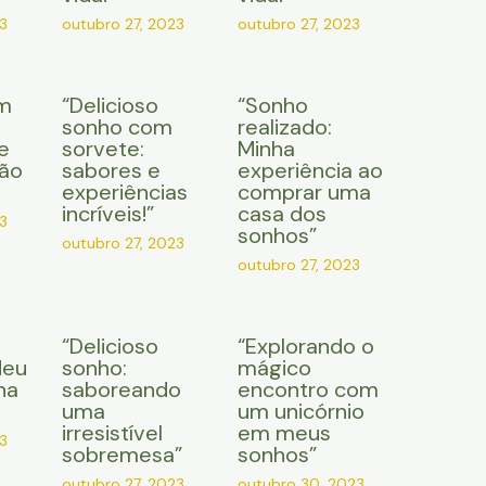
3
outubro 27, 2023
outubro 27, 2023
m
“Delicioso
“Sonho
sonho com
realizado:
e
sorvete:
Minha
ção
sabores e
experiência ao
experiências
comprar uma
incríveis!”
casa dos
3
sonhos”
outubro 27, 2023
outubro 27, 2023
“Delicioso
“Explorando o
Meu
sonho:
mágico
na
saboreando
encontro com
uma
um unicórnio
irresistível
em meus
3
sobremesa”
sonhos”
outubro 27, 2023
outubro 30, 2023