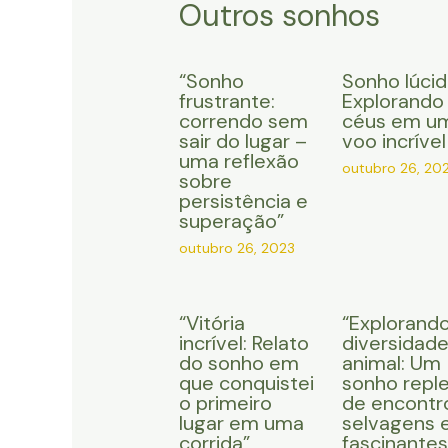
Outros sonhos
“Sonho
Sonho lúcid
frustrante:
Explorando
correndo sem
céus em u
sair do lugar –
voo incrível
uma reflexão
outubro 26, 20
sobre
persistência e
superação”
outubro 26, 2023
“Vitória
“Explorando
incrível: Relato
diversidad
do sonho em
animal: Um
que conquistei
sonho repl
o primeiro
de encontr
lugar em uma
selvagens 
corrida”
fascinantes