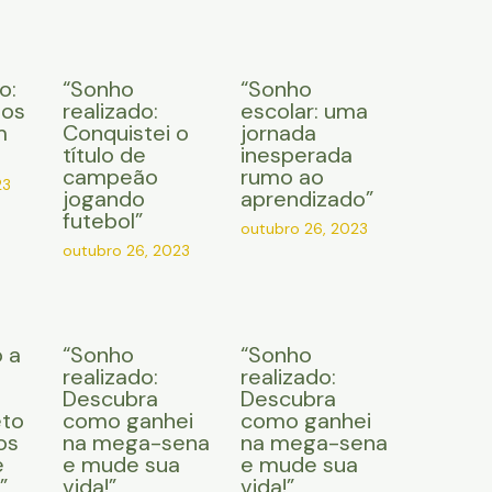
o:
“Sonho
“Sonho
 os
realizado:
escolar: uma
m
Conquistei o
jornada
título de
inesperada
campeão
rumo ao
23
jogando
aprendizado”
futebol”
outubro 26, 2023
outubro 26, 2023
 a
“Sonho
“Sonho
e
realizado:
realizado:
Descubra
Descubra
eto
como ganhei
como ganhei
os
na mega-sena
na mega-sena
e
e mude sua
e mude sua
”
vida!”
vida!”