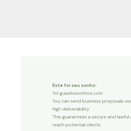
Ir
Navegação
para
de
o
Post
conteúdo
Este foi seu sonho:
Yo! guiadossonhos.com
You can send business proposals secu
high deliverability.
This guarantees a secure and lawful 
reach potential clients.