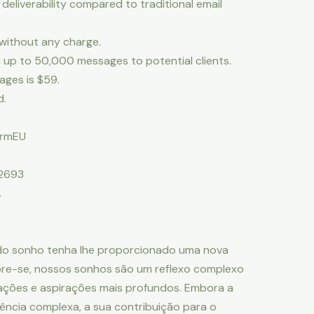
eliverability compared to traditional email
 without any charge.
 up to 50,000 messages to potential clients.
ages is $59.
d.
ormEU
12693
.
do sonho tenha lhe proporcionado uma nova
mbre-se, nossos sonhos são um reflexo complexo
ações e aspirações mais profundos. Embora a
ência complexa, a sua contribuição para o