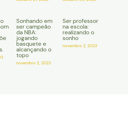
do
Sonhando em
Ser professor
com
ser campeão
na escola:
da NBA:
realizando o
çõe
jogando
sonho
basquete e
novembro 2, 2023
s.
alcançando o
topo
23
novembro 2, 2023