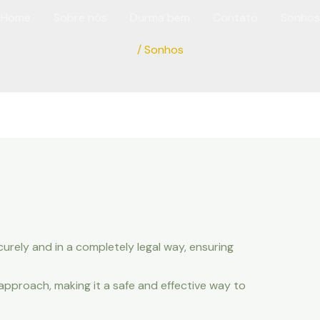
Home
Sobre nós
Durma bem
Contato
Sonhos
/
Sonhos
rely and in a completely legal way, ensuring
approach, making it a safe and effective way to