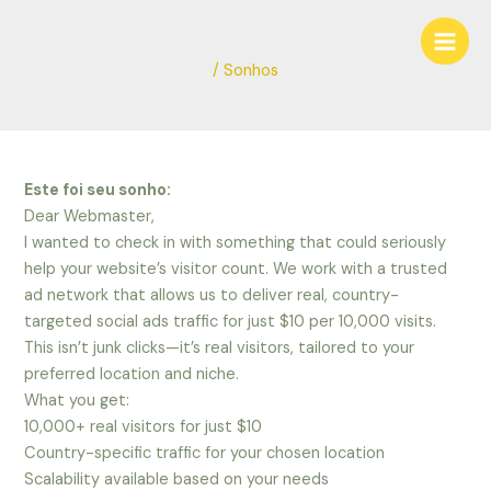
Ir
Navegação
Main
para
de
Men
o
Post
/
Sonhos
conteúdo
Este foi seu sonho:
Dear Webmaster,
I wanted to check in with something that could seriously
help your website’s visitor count. We work with a trusted
ad network that allows us to deliver real, country-
targeted social ads traffic for just $10 per 10,000 visits.
This isn’t junk clicks—it’s real visitors, tailored to your
preferred location and niche.
What you get:
10,000+ real visitors for just $10
Country-specific traffic for your chosen location
Scalability available based on your needs