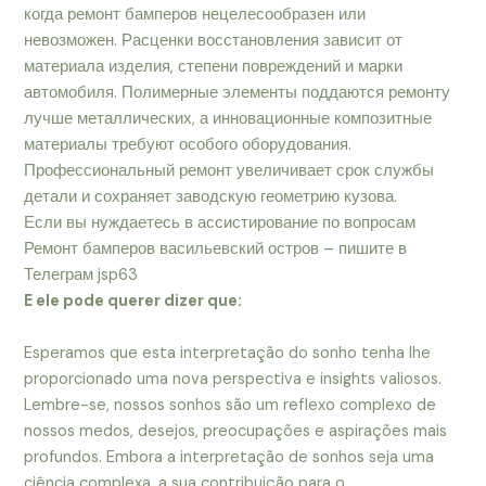
когда ремонт бамперов нецелесообразен или
невозможен. Расценки восстановления зависит от
материала изделия, степени повреждений и марки
автомобиля. Полимерные элементы поддаются ремонту
лучше металлических, а инновационные композитные
материалы требуют особого оборудования.
Профессиональный ремонт увеличивает срок службы
детали и сохраняет заводскую геометрию кузова.
Если вы нуждаетесь в ассистирование по вопросам
Ремонт бамперов васильевский остров – пишите в
Телеграм jsp63
E ele pode querer dizer que:
Esperamos que esta interpretação do sonho tenha lhe
proporcionado uma nova perspectiva e insights valiosos.
Lembre-se, nossos sonhos são um reflexo complexo de
nossos medos, desejos, preocupações e aspirações mais
profundos. Embora a interpretação de sonhos seja uma
ciência complexa, a sua contribuição para o