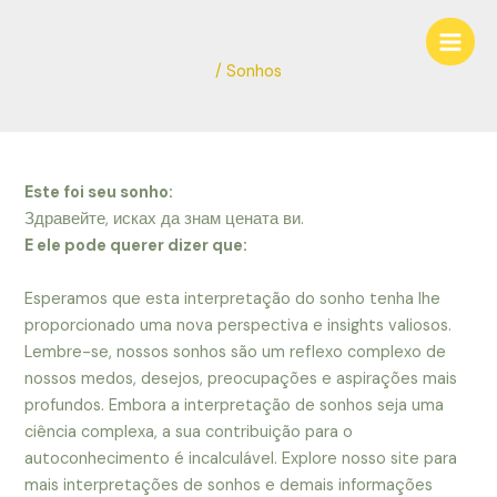
Ir
Navegação
Main
para
de
Men
o
Post
/
Sonhos
conteúdo
Este foi seu sonho:
Здравейте, исках да знам цената ви.
E ele pode querer dizer que:
Esperamos que esta interpretação do sonho tenha lhe
proporcionado uma nova perspectiva e insights valiosos.
Lembre-se, nossos sonhos são um reflexo complexo de
nossos medos, desejos, preocupações e aspirações mais
profundos. Embora a interpretação de sonhos seja uma
ciência complexa, a sua contribuição para o
autoconhecimento é incalculável. Explore nosso site para
mais interpretações de sonhos e demais informações