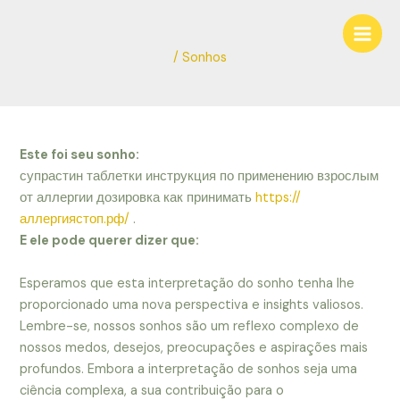
Ir
Navegação
Main
para
de
Men
o
Post
/
Sonhos
conteúdo
Este foi seu sonho:
супрастин таблетки инструкция по применению взрослым
от аллергии дозировка как принимать
https://
аллергиястоп.рф/
.
E ele pode querer dizer que:
Esperamos que esta interpretação do sonho tenha lhe
proporcionado uma nova perspectiva e insights valiosos.
Lembre-se, nossos sonhos são um reflexo complexo de
nossos medos, desejos, preocupações e aspirações mais
profundos. Embora a interpretação de sonhos seja uma
ciência complexa, a sua contribuição para o