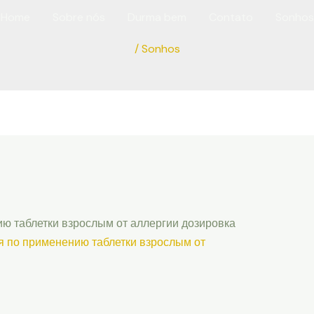
Home
Sobre nós
Durma bem
Contato
Sonhos
/
Sonhos
ию таблетки взрослым от аллергии дозировка
я по применению таблетки взрослым от