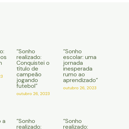
o:
“Sonho
“Sonho
 os
realizado:
escolar: uma
m
Conquistei o
jornada
título de
inesperada
campeão
rumo ao
23
jogando
aprendizado”
futebol”
outubro 26, 2023
outubro 26, 2023
 a
“Sonho
“Sonho
e
realizado:
realizado: