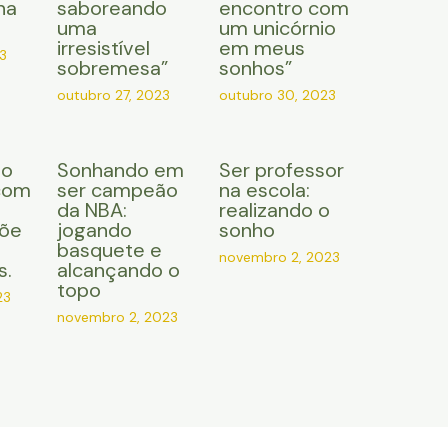
na
saboreando
encontro com
uma
um unicórnio
irresistível
em meus
3
sobremesa”
sonhos”
outubro 27, 2023
outubro 30, 2023
do
Sonhando em
Ser professor
com
ser campeão
na escola:
da NBA:
realizando o
çõe
jogando
sonho
basquete e
novembro 2, 2023
s.
alcançando o
topo
23
novembro 2, 2023