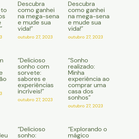
Descubra
Descubra
eto
como ganhei
como ganhei
os
na mega-sena
na mega-sena
e
e mude sua
e mude sua
”
vida!”
vida!”
3
outubro 27, 2023
outubro 27, 2023
m
“Delicioso
“Sonho
sonho com
realizado:
e
sorvete:
Minha
ção
sabores e
experiência ao
experiências
comprar uma
incríveis!”
casa dos
3
sonhos”
outubro 27, 2023
outubro 27, 2023
“Delicioso
“Explorando o
Meu
sonho:
mágico