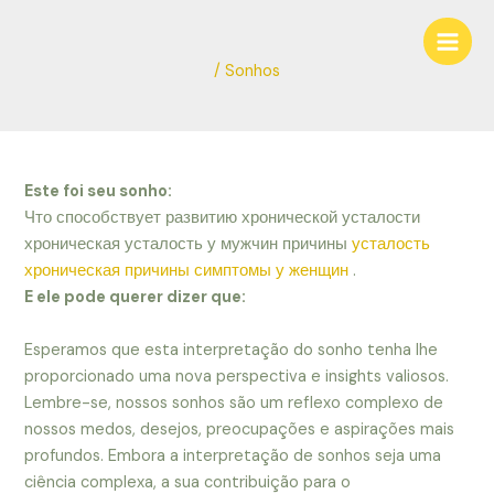
Ir
Navegação
Main
para
de
Men
o
Post
/
Sonhos
conteúdo
Este foi seu sonho:
Что способствует развитию хронической усталости
хроническая усталость у мужчин причины
усталость
хроническая причины симптомы у женщин
.
E ele pode querer dizer que:
Esperamos que esta interpretação do sonho tenha lhe
proporcionado uma nova perspectiva e insights valiosos.
Lembre-se, nossos sonhos são um reflexo complexo de
nossos medos, desejos, preocupações e aspirações mais
profundos. Embora a interpretação de sonhos seja uma
ciência complexa, a sua contribuição para o