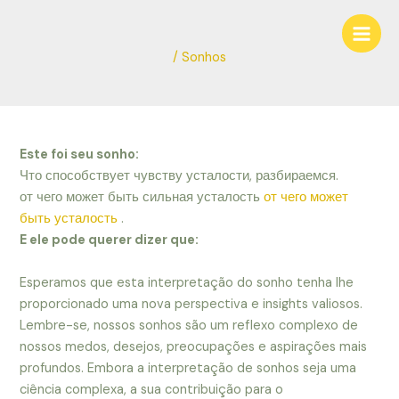
Ir
Navegação
Main
para
de
Men
o
Post
/
Sonhos
conteúdo
Este foi seu sonho:
Что способствует чувству усталости, разбираемся.
от чего может быть сильная усталость
от чего может
быть усталость
.
E ele pode querer dizer que:
Esperamos que esta interpretação do sonho tenha lhe
proporcionado uma nova perspectiva e insights valiosos.
Lembre-se, nossos sonhos são um reflexo complexo de
nossos medos, desejos, preocupações e aspirações mais
profundos. Embora a interpretação de sonhos seja uma
ciência complexa, a sua contribuição para o