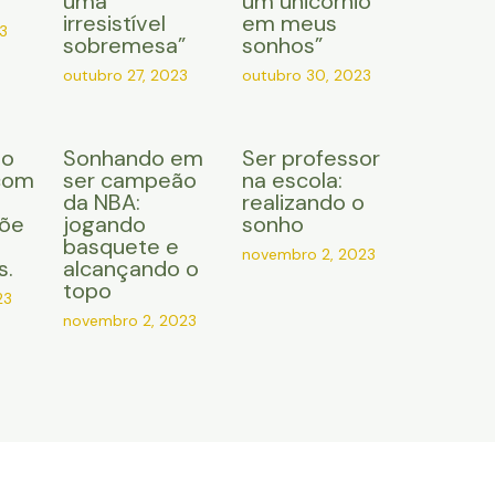
uma
um unicórnio
irresistível
em meus
3
sobremesa”
sonhos”
outubro 27, 2023
outubro 30, 2023
do
Sonhando em
Ser professor
com
ser campeão
na escola:
da NBA:
realizando o
çõe
jogando
sonho
basquete e
novembro 2, 2023
s.
alcançando o
topo
23
novembro 2, 2023