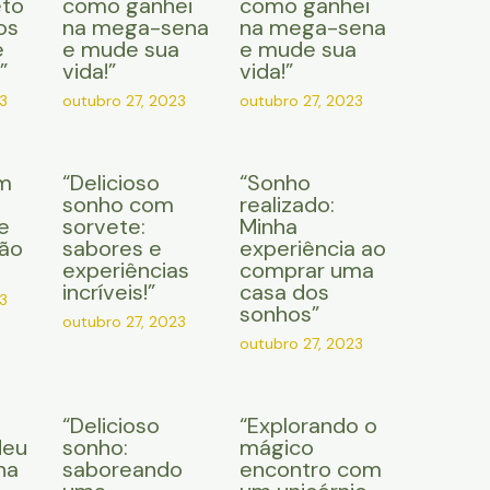
eto
como ganhei
como ganhei
os
na mega-sena
na mega-sena
e
e mude sua
e mude sua
”
vida!”
vida!”
3
outubro 27, 2023
outubro 27, 2023
m
“Delicioso
“Sonho
sonho com
realizado:
e
sorvete:
Minha
ção
sabores e
experiência ao
experiências
comprar uma
incríveis!”
casa dos
3
sonhos”
outubro 27, 2023
outubro 27, 2023
“Delicioso
“Explorando o
Meu
sonho:
mágico
na
saboreando
encontro com