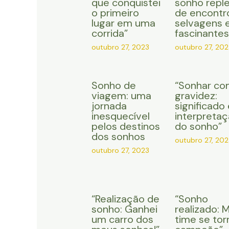
que conquistei
sonho repl
o primeiro
de encontr
lugar em uma
selvagens 
corrida”
fascinantes
outubro 27, 2023
outubro 27, 202
Sonho de
“Sonhar co
viagem: uma
gravidez:
jornada
significado 
inesquecível
interpreta
pelos destinos
do sonho”
dos sonhos
outubro 27, 202
outubro 27, 2023
“Realização de
“Sonho
sonho: Ganhei
realizado: 
um carro dos
time se tor