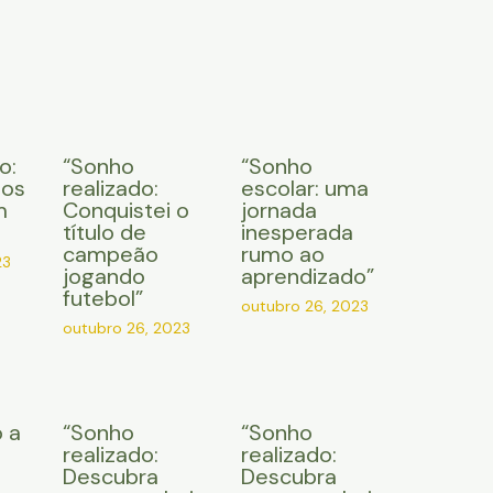
o:
“Sonho
“Sonho
 os
realizado:
escolar: uma
m
Conquistei o
jornada
título de
inesperada
campeão
rumo ao
23
jogando
aprendizado”
futebol”
outubro 26, 2023
outubro 26, 2023
 a
“Sonho
“Sonho
e
realizado:
realizado:
Descubra
Descubra