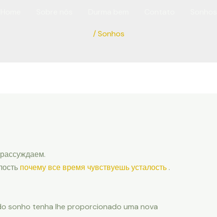
Home
Sobre nós
Durma bem
Contato
Sonhos
/
Sonhos
 рассуждаем.
лость
почему все время чувствуешь усталость
.
do sonho tenha lhe proporcionado uma nova