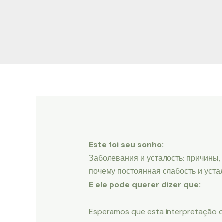
Ir
Navegação
para
de
o
Post
conteúdo
Este foi seu sonho:
Заболевания и усталость: причины,
почему постоянная слабость и уста
E ele pode querer dizer que:
Esperamos que esta interpretação 