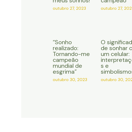
meus sonhos!”
campeão”
outubro 27, 2023
outubro 27, 202
“Sonho
O significa
realizado:
de sonhar 
Tornando-me
um celular:
campeão
interpreta
mundial de
s e
esgrima”
simbolismo
outubro 30, 2023
outubro 30, 20