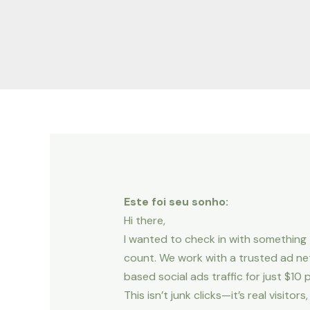
Ir
Navegação
para
de
o
Post
conteúdo
Este foi seu sonho:
Hi there,
I wanted to check in with something 
count. We work with a trusted ad netw
based social ads traffic for just $10 p
This isn’t junk clicks—it’s real visito