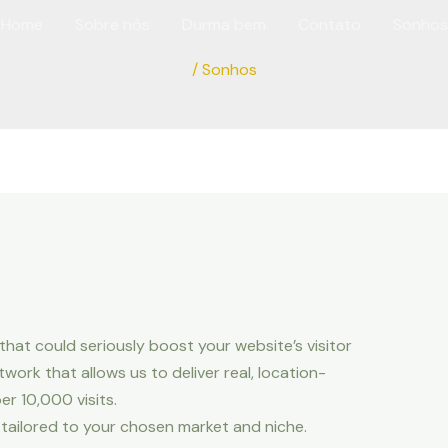
Home
Sobre nós
Durma bem
Contato
Sonhos
/
Sonhos
that could seriously boost your website’s visitor
ork that allows us to deliver real, location-
er 10,000 visits.
rs, tailored to your chosen market and niche.