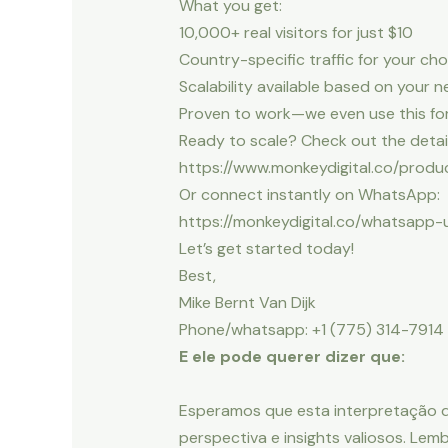
What you get:
10,000+ real visitors for just $10
Country-specific traffic for your ch
Scalability available based on your 
Proven to work—we even use this for
Ready to scale? Check out the detail
https://www.monkeydigital.co/produ
Or connect instantly on WhatsApp:
https://monkeydigital.co/whatsapp-
Let’s get started today!
Best,
Mike Bernt Van Dijk
Phone/whatsapp: +1 (775) 314-7914
E ele pode querer dizer que:
Esperamos que esta interpretação 
perspectiva e insights valiosos. Le