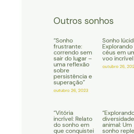
Outros sonhos
“Sonho
Sonho lúcid
frustrante:
Explorando
correndo sem
céus em u
sair do lugar –
voo incrível
uma reflexão
outubro 26, 20
sobre
persistência e
superação”
outubro 26, 2023
“Vitória
“Explorando
incrível: Relato
diversidad
do sonho em
animal: Um
que conquistei
sonho repl