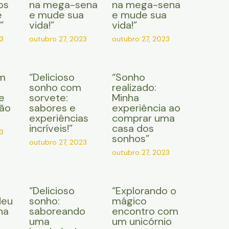
os
na mega-sena
na mega-sena
e
e mude sua
e mude sua
”
vida!”
vida!”
3
outubro 27, 2023
outubro 27, 2023
m
“Delicioso
“Sonho
sonho com
realizado:
e
sorvete:
Minha
ção
sabores e
experiência ao
experiências
comprar uma
incríveis!”
casa dos
3
sonhos”
outubro 27, 2023
outubro 27, 2023
“Delicioso
“Explorando o
Meu
sonho:
mágico
na
saboreando
encontro com
uma
um unicórnio