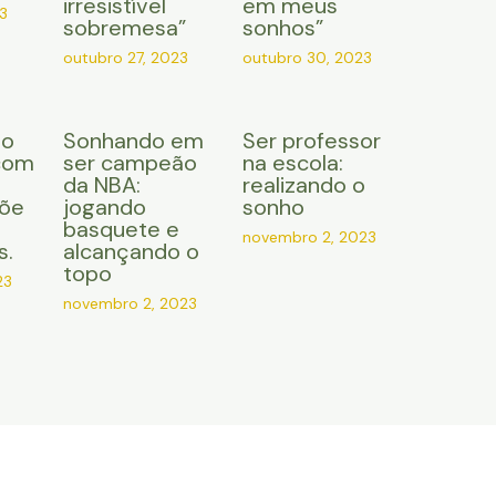
irresistível
em meus
3
sobremesa”
sonhos”
outubro 27, 2023
outubro 30, 2023
do
Sonhando em
Ser professor
com
ser campeão
na escola:
da NBA:
realizando o
çõe
jogando
sonho
basquete e
novembro 2, 2023
s.
alcançando o
topo
23
novembro 2, 2023