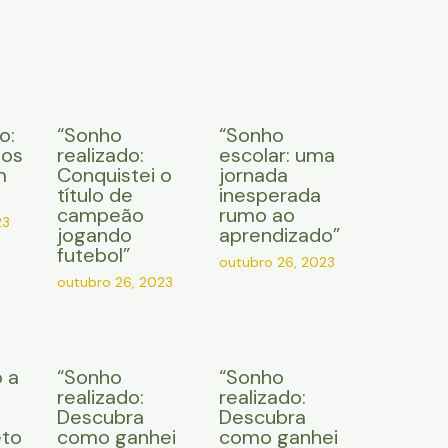
o:
“Sonho
“Sonho
 os
realizado:
escolar: uma
m
Conquistei o
jornada
título de
inesperada
campeão
rumo ao
23
jogando
aprendizado”
futebol”
outubro 26, 2023
outubro 26, 2023
 a
“Sonho
“Sonho
e
realizado:
realizado:
Descubra
Descubra
eto
como ganhei
como ganhei