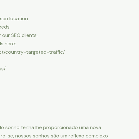
osen location
needs
 our SEO clients!
s here:
ct/country-targeted-traffic/
us/
do sonho tenha lhe proporcionado uma nova
mbre-se, nossos sonhos são um reflexo complexo