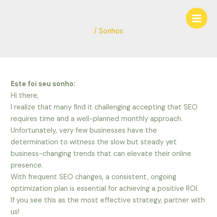
Ir
Navegação
Main
para
de
Men
o
Post
/
Sonhos
conteúdo
Este foi seu sonho:
Hi there,
I realize that many find it challenging accepting that SEO
requires time and a well-planned monthly approach.
Unfortunately, very few businesses have the
determination to witness the slow but steady yet
business-changing trends that can elevate their online
presence.
With frequent SEO changes, a consistent, ongoing
optimization plan is essential for achieving a positive ROI.
If you see this as the most effective strategy, partner with
us!