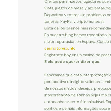
Ofertas para nuevos jugadores que a
Slots, juegos de mesa y apuestas de
Depositos y retiros sin problemas c
tarjetas, PayPal y criptomonedas.
Lista de los casinos mas recomenda
En nuestro blog hemos recopilado la
mejor reputacion en Espana. Consulta
casinotorero.info
Registrate hoy en un casino de prest
E ele pode querer dizer que:
Esperamos que esta interpretação 
perspectiva e insights valiosos. Le
de nossos medos, desejos, preocup
interpretação de sonhos seja uma ci
autoconhecimento é incalculável. Ex
sonhos e demais informações sobre 