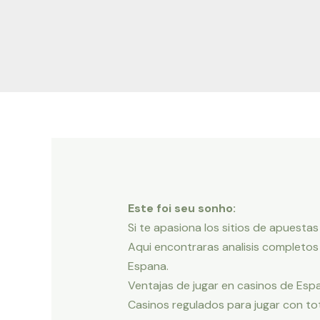
Ir
Navegação
para
de
o
Post
conteúdo
Este foi seu sonho:
Si te apasiona los sitios de apuestas 
Aqui encontraras analisis completos
Espana.
Ventajas de jugar en casinos de Esp
Casinos regulados para jugar con tot