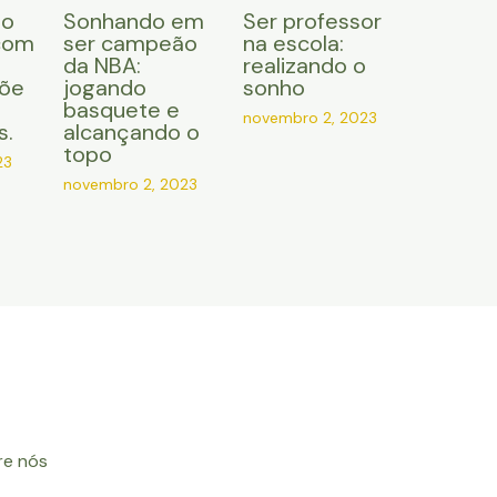
do
Sonhando em
Ser professor
com
ser campeão
na escola:
da NBA:
realizando o
çõe
jogando
sonho
basquete e
novembro 2, 2023
s.
alcançando o
topo
23
novembro 2, 2023
re nós