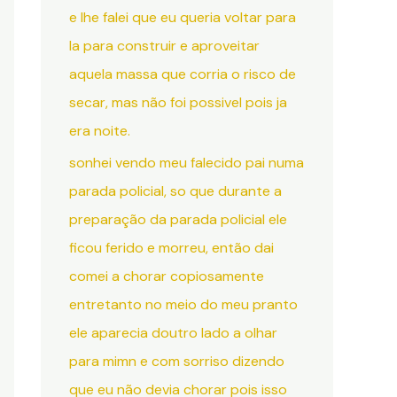
e lhe falei que eu queria voltar para
la para construir e aproveitar
aquela massa que corria o risco de
secar, mas não foi possivel pois ja
era noite.
sonhei vendo meu falecido pai numa
parada policial, so que durante a
preparação da parada policial ele
ficou ferido e morreu, então dai
comei a chorar copiosamente
entretanto no meio do meu pranto
ele aparecia doutro lado a olhar
para mimn e com sorriso dizendo
que eu não devia chorar pois isso