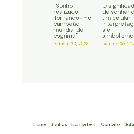
“Sonho
O significa
realizado:
de sonhar 
Tornando-me
um celular:
campeão
interpreta
mundial de
s e
esgrima”
simbolismo
outubro 30, 2023
outubro 30, 20
Home
Sonhos
Durma bem
Contato
Sob