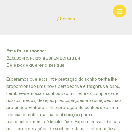
Ir
Navegação
Main
para
de
Men
o
Post
/
Sonhos
conteúdo
Este foi seu sonho:
Здравейте, исках да знам цената ви.
E ele pode querer dizer que:
Esperamos que esta interpretação do sonho tenha lhe
proporcionado uma nova perspectiva e insights valiosos.
Lembre-se, nossos sonhos são um reflexo complexo de
nossos medos, desejos, preocupações e aspirações mais
profundos. Embora a interpretação de sonhos seja uma
ciência complexa, a sua contribuição para o
autoconhecimento é incalculável. Explore nosso site para
mais interpretações de sonhos e demais informações