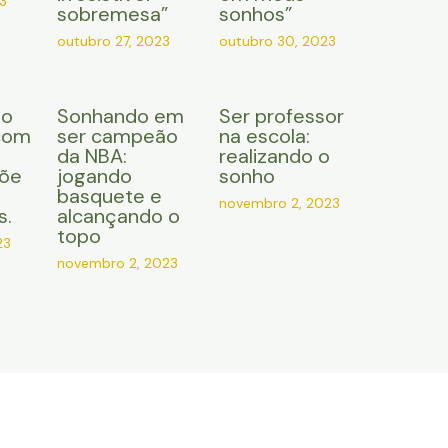
3
sobremesa”
sonhos”
outubro 27, 2023
outubro 30, 2023
do
Sonhando em
Ser professor
com
ser campeão
na escola:
da NBA:
realizando o
çõe
jogando
sonho
basquete e
novembro 2, 2023
s.
alcançando o
topo
23
novembro 2, 2023