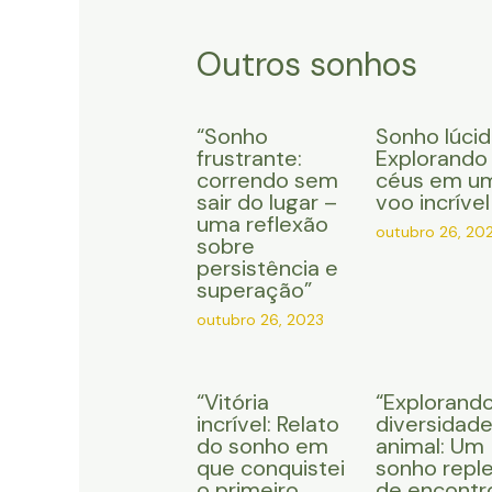
Outros sonhos
“Sonho
Sonho lúcid
frustrante:
Explorando
correndo sem
céus em u
sair do lugar –
voo incrível
uma reflexão
outubro 26, 20
sobre
persistência e
superação”
outubro 26, 2023
“Vitória
“Explorando
incrível: Relato
diversidad
do sonho em
animal: Um
que conquistei
sonho repl
o primeiro
de encontr