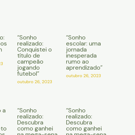
o:
“Sonho
“Sonho
 os
realizado:
escolar: uma
m
Conquistei o
jornada
título de
inesperada
campeão
rumo ao
23
jogando
aprendizado”
futebol”
outubro 26, 2023
outubro 26, 2023
 a
“Sonho
“Sonho
e
realizado:
realizado:
Descubra
Descubra
eto
como ganhei
como ganhei
os
na mega-sena
na mega-sena