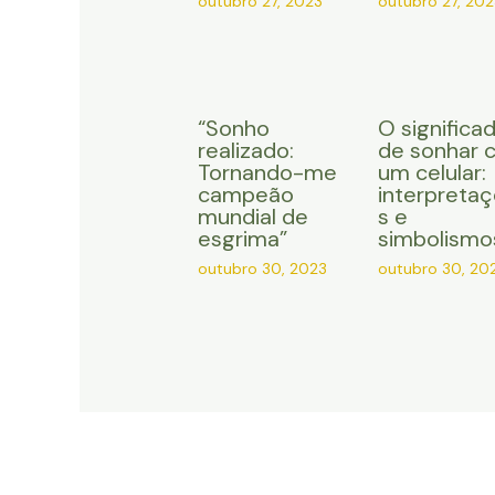
outubro 27, 2023
outubro 27, 202
“Sonho
O significa
realizado:
de sonhar 
Tornando-me
um celular:
campeão
interpreta
mundial de
s e
esgrima”
simbolismo
outubro 30, 2023
outubro 30, 20