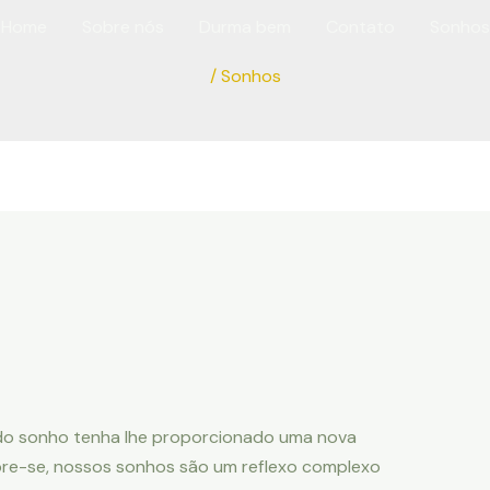
Home
Sobre nós
Durma bem
Contato
Sonhos
/
Sonhos
do sonho tenha lhe proporcionado uma nova
mbre-se, nossos sonhos são um reflexo complexo