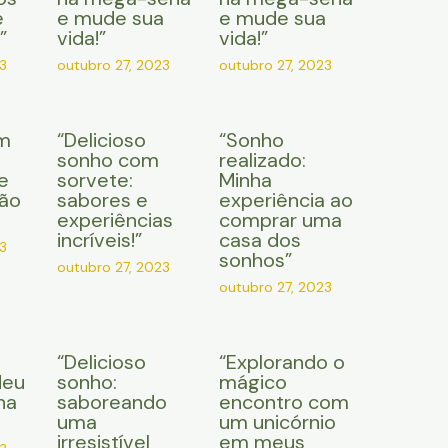
e
e mude sua
e mude sua
”
vida!”
vida!”
3
outubro 27, 2023
outubro 27, 2023
m
“Delicioso
“Sonho
sonho com
realizado:
e
sorvete:
Minha
ção
sabores e
experiência ao
experiências
comprar uma
incríveis!”
casa dos
3
sonhos”
outubro 27, 2023
outubro 27, 2023
“Delicioso
“Explorando o
Meu
sonho:
mágico
na
saboreando
encontro com
uma
um unicórnio
irresistível
em meus