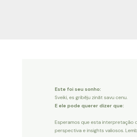
Ir
Navegação
para
de
o
Post
conteúdo
Este foi seu sonho:
Sveiki, es gribēju zināt savu cenu.
E ele pode querer dizer que:
Esperamos que esta interpretação 
perspectiva e insights valiosos. Le