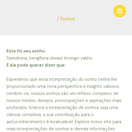
Ir
Navegação
Main
para
de
Men
o
Post
/
Sonhos
conteúdo
Este foi seu sonho:
Sawubona, bengifuna ukwazi intengo yakho.
E ele pode querer dizer que:
Esperamos que esta interpretação do sonho tenha lhe
proporcionado uma nova perspectiva e insights valiosos.
Lembre-se, nossos sonhos são um reflexo complexo de
nossos medos, desejos, preocupações e aspirações mais
profundos. Embora a interpretação de sonhos seja uma
ciência complexa, a sua contribuição para o
autoconhecimento é incalculável. Explore nosso site para
mais interpretações de sonhos e demais informações